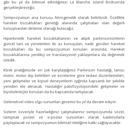
gibi bu yıl da bilimsel etkinliğimizi La Blanche Island Bodrum’da
gerçekleştireceğiz.
Sempozyumun ana konusu Nörogenetik olarak belirlendi. Özellikle
hareket bozuklukları genetiği alanında çalışmaları olan değerli
konuşmacıları dinleme olanağı bulacağız.
Hiperkinetik hareket bozukluklarının ve atipik parkinsonizmlerin
güncel tanı ve yönetimleri ile az konuşulan, nadir görülen hareket
bozuklukları da bu sempozyumun konuları arasında. Hareket
bozukluklarına yenilikçi ve translasyonel yaklaşımlara da değinmek
istedik.
Klinik pratiğimizde en çok karşılaştığımız Parkinson hastalığı, tanısı;
motor, motor dışı belirtileri ve evrelerine göre tedavi düzenlemeleri,
yeni gelişmeler ve kişisel deneyimlerin ışığında kapsamlı bir şekilde
yeniden ele alınacak. Hastalığın patofizyolojisindeki gelişmeler ve
biyobelirteçler konuları da bu kapsamda tartışılacak.
Geleneksel video olgu sunumları gecemiz bu yıl da devam ediyor.
Sizlerin özveriyle hazırladığınız çalışmalarınız sempozyumda sözel,
tartışmalı poster ve e-poster sunumları olarak katılımcılarla
paylaşılacak ve sempozyumun bilimsel niteliğine katkı sağlayacaktır.