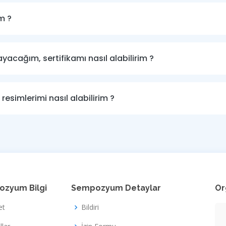
m ?
cağım, sertifikamı nasıl alabilirim ?
simlerimi nasıl alabilirim ?
zyum Bilgi
Sempozyum Detaylar
Or
et
Bildiri