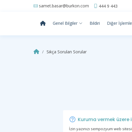
samet.basar@burkon.com
444 9 443
Genel Bilgiler
Bildiri
Diğer İşlemle
Sıkça Sorulan Sorular
Kuruma vermek üzere izi
İzin yazınızı sempozyum web sitesi