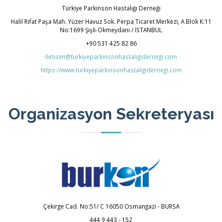
Türkiye Parkinson Hastalığı Derneği
Halil Rıfat Paşa Mah. Yüzer Havuz Sok. Perpa Ticaret Merkezi, A Blok K:11
No:1699 Şişli-Okmeydanı / İSTANBUL
+90 531 425 82 86
iletisim@turkiyeparkinsonhastaligidernegi.com
https://www.turkiyeparkinsonhastaligidernegi.com
Organizasyon Sekreteryası
Çekirge Cad. No:51/ C 16050 Osmangazi - BURSA
444 9 443 - 152