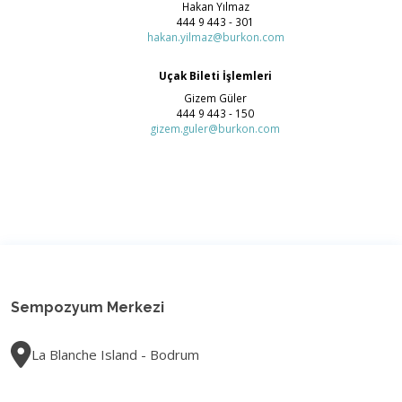
Hakan Yılmaz
444 9 443 - 301
hakan.yilmaz@burkon.com
Uçak Bileti İşlemleri
Gizem Güler
444 9 443 - 150
gizem.guler@burkon.com
Sempozyum Merkezi
La Blanche Island - Bodrum